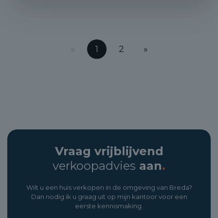
«
1
2
»
Vraag vrijblijvend
verkoopadvies
aan
.
Wilt u een huis verkopen in de omgeving van Breda?
Dan nodig ik u graag uit op mijn kantoor voor een
eerste kennismaking.