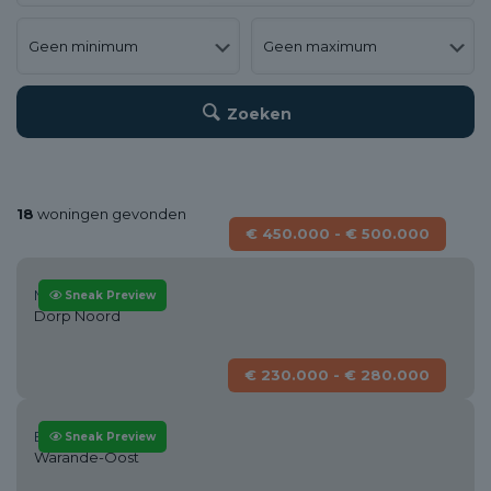
Zoeken
18
woningen gevonden
€ 450.000 - € 500.000
Moordrecht
Sneak Preview
Dorp Noord
€ 230.000 - € 280.000
Bergen op zoom
Sneak Preview
Warande-Oost