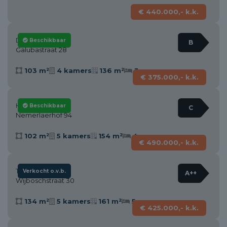
€ 440.000,- k.k.
Dorst
Beschikbaar
B
Galubastraat 28
103 m²
4 kamers
136 m²
3
€ 375.000,- k.k.
Helmond
Beschikbaar
C
Nemerlaerhof 94
102 m²
5 kamers
154 m²
4
€ 490.000,- k.k.
Tilburg
Verkocht o.v.b.
A++
Wijboschstraat 30
134 m²
5 kamers
161 m²
5
€ 425.000,- k.k.