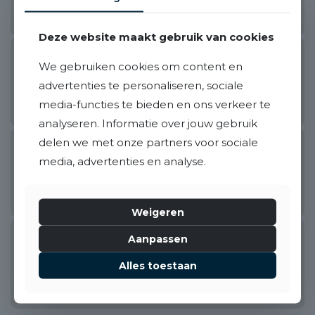
91 m²
4 kamers
210 m²
3
€ 325.000,- k.k.
Deze website maakt gebruik van cookies
Nieuwegein
Verkocht
A
We gebruiken cookies om content en
Merweplein 7 11
advertenties te personaliseren, sociale
58 m²
3 kamers
2
media-functies te bieden en ons verkeer te
€ 215.000,- k.k.
analyseren. Informatie over jouw gebruik
delen we met onze partners voor sociale
Papendrecht
Verkocht
E
media, advertenties en analyse.
Vrijheer van Eslaan 461
58 m²
3 kamers
2
€ 525.000,- k.k.
Weigeren
Aanpassen
Roosendaal
Verkocht
D
Stephanusdonk 6
Alles toestaan
124 m²
5 kamers
378 m²
4