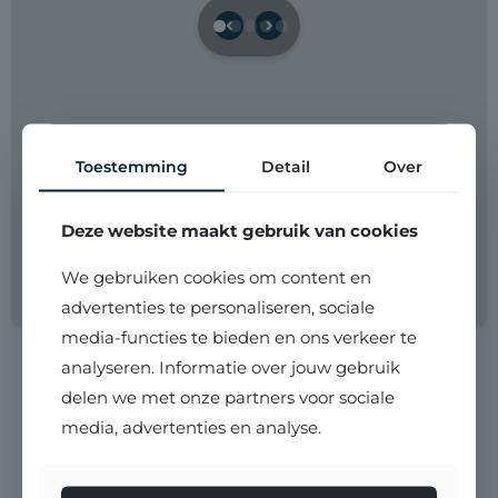
Toestemming
Detail
Over
Over
Bink & Partners
.
Deze website maakt gebruik van cookies
Wanneer u een makelaar zoekt, wilt u iemand die
verder kijkt dan enkel het binnenhalen van ‘de
We gebruiken cookies om content en
opdracht’. Dat is precies waarom persoonlijke
advertenties te personaliseren, sociale
begeleiding bij mij centraal staat. Met ruim
twintig jaar ervaring in de makelaardij weet ik
media-functies te bieden en ons verkeer te
hoe belangrijk vertrouwen, duidelijkheid en
analyseren. Informatie over jouw gebruik
aandacht zijn. Vanuit die overtuiging bouwde ik
verder aan Bink en Partners.
delen we met onze partners voor sociale
media, advertenties en analyse.
Over mij
Bel mij!
076 - 203 1990