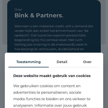
Over
Bink & Partners
.
Wanneer u een makelaar zoekt, wilt u iemand die
verder kijkt dan enkel het binnenhalen van ‘de
opdracht’. Dat is precies waarom persoonlijke
begeleiding bij mij centraal staat. Met ruim
twintig jaar ervaring in de makelaardij weet ik
hoe belangrijk vertrouwen, duidelijkheid en
aandacht zijn. Vanuit die overtuiging bouwde ik
verder aan Bink en Partners.
Toestemming
Detail
Over
Over mij
Bel mij!
076 - 203 1990
Deze website maakt gebruik van cookies
We gebruiken cookies om content en
advertenties te personaliseren, sociale
media-functies te bieden en ons verkeer te
analyseren. Informatie over jouw gebruik